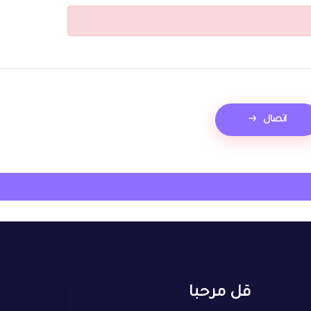
اتصال
قل مرحبا