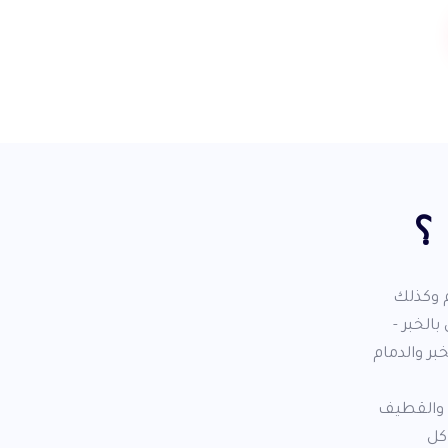
؟
م وكذلك
الخبر -
بر والدمام
م والقطيف
اكل