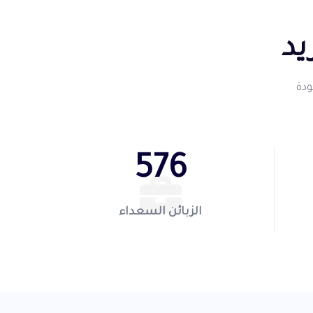
يد
ودة
910
الزبائن السعداء