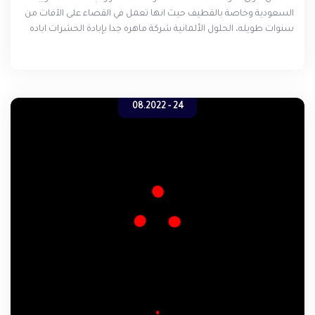
السعودية وخاصة بالقطيف حيث انها تعمل في القضاء على الآفات من
سنوات طويله، الحلول الألمانية شركة ماهره جدا بإبادة الحشرات اباده
فوريه بالتأكيد سوف تساعدكم بالتخلص من جميع انواع الحشرات , إذا
كنت تعاني من الصراصير أو من بق الفراش او من الوزغ أو من الثعابين أو
من العقارب أو من النمل الأبيض أو من الذباب أو من البعوض فإن
شركة مكافحة الحشرات بالقطيف هي من تستطيع الإعتماد عليها في
هذا الأمر .
24 - 08.2022