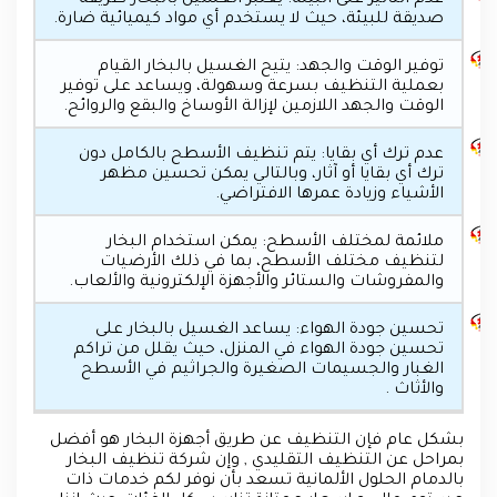
عدم التأثير على البيئة: يعتبر الغسيل بالبخار طريقة
صديقة للبيئة، حيث لا يستخدم أي مواد كيميائية ضارة.
توفير الوقت والجهد: يتيح الغسيل بالبخار القيام
بعملية التنظيف بسرعة وسهولة، ويساعد على توفير
الوقت والجهد اللازمين لإزالة الأوساخ والبقع والروائح.
عدم ترك أي بقايا: يتم تنظيف الأسطح بالكامل دون
ترك أي بقايا أو آثار، وبالتالي يمكن تحسين مظهر
الأشياء وزيادة عمرها الافتراضي.
ملائمة لمختلف الأسطح: يمكن استخدام البخار
لتنظيف مختلف الأسطح، بما في ذلك الأرضيات
والمفروشات والستائر والأجهزة الإلكترونية والألعاب.
تحسين جودة الهواء: يساعد الغسيل بالبخار على
تحسين جودة الهواء في المنزل، حيث يقلل من تراكم
الغبار والجسيمات الصغيرة والجراثيم في الأسطح
والأثاث .
بشكل عام فإن التنظيف عن طريق أجهزة البخار هو أفضل
بمراحل عن التنظيف التقليدي , وإن شركة تنظيف البخار
بالدمام الحلول الألمانية تسعد بأن نوفر لكم خدمات ذات