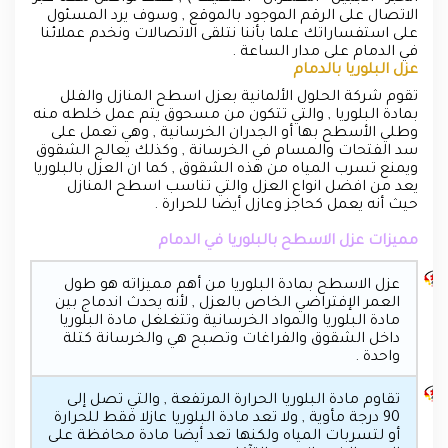
الاتصال على الرقم الموجود بالموقع , وسوف يرد المسئول
على استفساراتك علما بأننا نتلقى الاتصالات ونخدم عملائنا
في الدمام على مدار الساعة .
عزل البلوريا بالدمام
تقوم شركة الحلول الألمانية بعزل اسطح المنازل والفلل
بمادة البلوريا , والتي تتكون من مسحوق يتم عمل خلطه منه
وطلي الأسطح بها أو الجدران الخرسانية , وهي تعمل على
سد الفتحات والمسام في الخرسانة , وكذلك يعالج الشقوق
ويمنع تسرب المياه من هذه الشقوق , كما ان العزل بالبلوريا
يعد من افضل انواع العزل والتي تناسب اسطح المنازل
حيث أنه يعمل كحاجز وعازل أيضا للحرارة .
مميزات عزل الاسطح بالبلوريا في الدمام
عزل الاسطح بمادة البلوريا من أهم مميزاته هو طول
العمر الإفتراضي الخاص بالعزل , لأنه يحدث اندماج بين
مادة البلوريا والمواد الخرسانية وتتغلغل مادة البلوريا
داخل الشقوق والفراغات وتصبح هي والخرسانة كتلة
واحدة .
تقاوم مادة البلوريا الحرارة المرتفعة , والتي تصل إلى
90 درجة مأوية , ولا تعد مادة البلوريا عازلا فقط للحرارة
أو لتسربات المياه ولكنها تعد أيضا مادة محافظة على