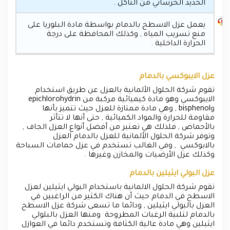
الحديد الخرساني من التآكل .
يعمل عزل الاسطح بالدمام بواسطة مادة البلوريا على
منع تسريب المياه , وكذلك المحافظة على درجة
الحرارة الداخلية .
عزل الايبوكسي بالدمام
تقوم شركة الحلول الألمانية بالعزل عن طريق استخدام
الايبوكسي وهو مادة كيميائية مركبة من epichlorohydrin
وbisphenol , وهي مادة ممتازة للعزل حيث تتميز بأنها
مقاومة للحرارة والمواد الكميائية , حتى أنها لا تتأثر
بالأحماض , فلذلك هي تعتبر من أفضل أنواع العزل الجاف ,
وتوفر شركة الحلول الألمانية للعزل بالدمام العزل
بالابوكسي , وفي الغالب تستخدم في عزل حمامات السباحة
وكذلك عزل الأرضيات والمخازن وغيرها .
عزل البولي ايثيلين بالدمام
تقوم شركة الحلول الالمانية باستخدام البولي ايثيلين لعزل
الاسطح في الدمام حيث أن هناك الكثير من الراغبين في
العزل بالبولي ايثيلين , ودائما ما تسعى شركة عزل الاسطح
بالدمام لتلبية الرغبات المطروحة ومنها العزل بالبلولي
ايثيلين وهي مادة عالية الكثافة وتستخدم دائما في العوازل